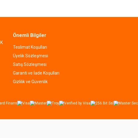
Önemli Bilgiler
OK
Teslimat Koşulları
Üyelik Sözleşmesi
Satış Sözleşmesi
Garanti ve İade Koşulları
Gizlilik ve Güvenlik