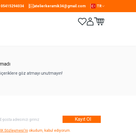
05415294034
atelierkeramik34@gmail.com
TR
Favorilerim
Hesabım
Sepetim
amadı
 içeriklere göz atmayı unutmayın!
Kayıt Ol
KK Sözleşmesi'ni
okudum, kabul ediyorum.