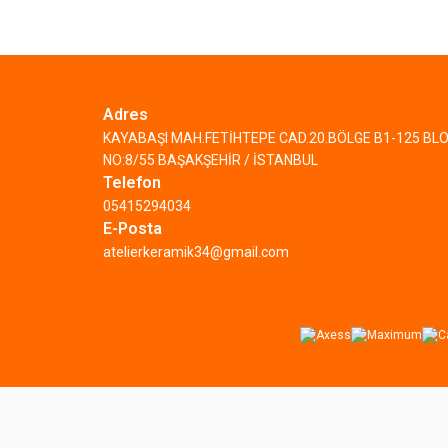
Adres
KAYABAŞI MAH.FETİHTEPE CAD.20.BÖLGE B1-125 BL
NO:8/55 BAŞAKŞEHİR / İSTANBUL
Telefon
05415294034
E-Posta
atelierkeramik34@gmail.com