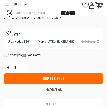
Favorilerim
Hesabım
Sepetim
Paylaş
Ana Sayfa
KAHVE FİNCAN SETİ
AK-074
AK-074
Favoriye Ekle
Ürün Kodu :
T861
Marka :
ATELİER KERAMİK
(0)
Koleksiyon
Fiyat Alarmı
-
+
SEPETE EKLE
HEMEN AL
Not Ekle