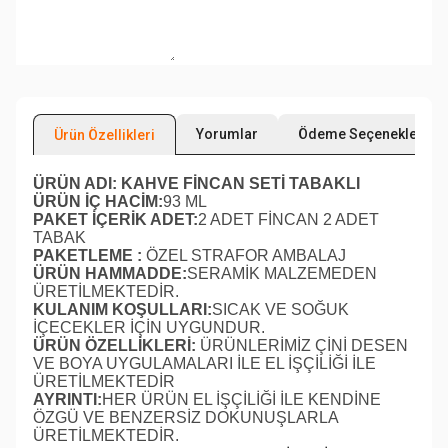
Yorumlar
Ödeme Seçenekleri
Ürün Özellikleri
ÜRÜN ADI: KAHVE FİNCAN SETİ TABAKLI
ÜRÜN İÇ HACİM:
93 ML
PAKET İÇERİK ADET:
2 ADET FİNCAN 2 ADET
TABAK
PAKETLEME :
ÖZEL STRAFOR AMBALAJ
ÜRÜN HAMMADDE:
SERAMİK MALZEMEDEN
ÜRETİLMEKTEDİR.
KULANIM KOŞULLARI:
SICAK VE SOĞUK
İÇECEKLER İÇİN UYGUNDUR.
ÜRÜN ÖZELLİKLERİ:
ÜRÜNLERİMİZ ÇİNİ DESEN
VE BOYA UYGULAMALARI İLE EL İŞÇİLİĞİ İLE
ÜRETİLMEKTEDİR
AYRINTI:
HER ÜRÜN EL İŞÇİLİĞİ İLE KENDİNE
ÖZGÜ VE BENZERSİZ DOKUNUŞLARLA
ÜRETİLMEKTEDİR.