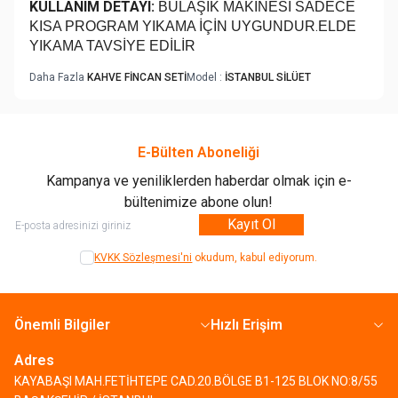
KULLANIM DETAYI:
BULAŞIK MAKİNESİ SADECE
.
KISA PROGRAM YIKAMA İÇİN UYGUNDUR
ELDE
YIKAMA TAVSİYE EDİLİR
Daha Fazla
KAHVE FİNCAN SETİ
Model :
İSTANBUL SİLÜET
E-Bülten Aboneliği
Kampanya ve yeniliklerden haberdar olmak için e-
bültenimize abone olun!
Kayıt Ol
KVKK Sözleşmesi'ni
okudum, kabul ediyorum.
Önemli Bilgiler
Hızlı Erişim
Adres
KAYABAŞI MAH.FETİHTEPE CAD.20.BÖLGE B1-125 BLOK NO:8/55